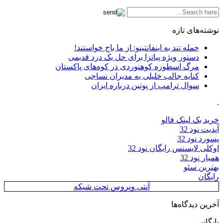
نوشته‌های تازه
حمله تند به اینفانتینو: از ما باج خواستند!
دستور ویژه پیاتزا برای حل یک درد قدیمی
مرگ اسطوره کوهنوردی در کوه‌های پاکستان
کنایه جالب خلیلی به مدیران نساجی
سوال ترامپ از پوتین درباره ایران
.
خرید بک لینک فالو
آپدیت نود 32
پسورد نود 32
اوکلی لایسنس رایگان نود 32
همیار نود 32
بهترین سئو
رایگان
آنتی ویروس تحت شبکه
آخرین دیدگاه‌ها
بایگانی