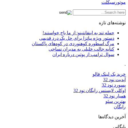
موتورسیکلت
نوشته‌های تازه
حمله تند به اینفانتینو: از ما باج خواستند!
دستور ویژه پیاتزا برای حل یک درد قدیمی
مرگ اسطوره کوهنوردی در کوه‌های پاکستان
کنایه جالب خلیلی به مدیران نساجی
سوال ترامپ از پوتین درباره ایران
.
خرید بک لینک فالو
آپدیت نود 32
پسورد نود 32
اوکلی لایسنس رایگان نود 32
همیار نود 32
بهترین سئو
رایگان
آخرین دیدگاه‌ها
بایگانی