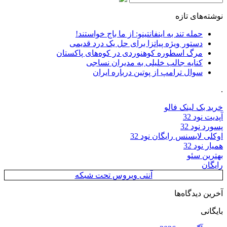
نوشته‌های تازه
حمله تند به اینفانتینو: از ما باج خواستند!
دستور ویژه پیاتزا برای حل یک درد قدیمی
مرگ اسطوره کوهنوردی در کوه‌های پاکستان
کنایه جالب خلیلی به مدیران نساجی
سوال ترامپ از پوتین درباره ایران
.
خرید بک لینک فالو
آپدیت نود 32
پسورد نود 32
اوکلی لایسنس رایگان نود 32
همیار نود 32
بهترین سئو
رایگان
آنتی ویروس تحت شبکه
آخرین دیدگاه‌ها
بایگانی