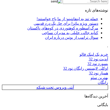
نوشته‌های تازه
حمله تند به اینفانتینو: از ما باج خواستند!
دستور ویژه پیاتزا برای حل یک درد قدیمی
مرگ اسطوره کوهنوردی در کوه‌های پاکستان
کنایه جالب خلیلی به مدیران نساجی
سوال ترامپ از پوتین درباره ایران
.
خرید بک لینک فالو
آپدیت نود 32
پسورد نود 32
اوکلی لایسنس رایگان نود 32
همیار نود 32
بهترین سئو
رایگان
آنتی ویروس تحت شبکه
آخرین دیدگاه‌ها
بایگانی