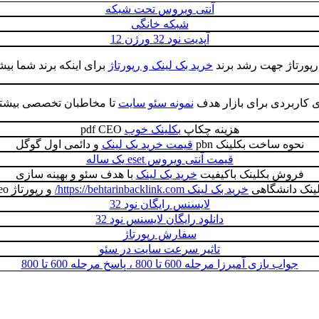
آنتی ویروس تحت شبکه
شبکه خانگی
آپدیت نود 32 ورژن 12
 رپورتاژ جهت رشد برند
خرید بک لینک و رپورتاژ
برای اینکه برند شما بیش
ی کاربردی برای بازار هدف
نمونه سئو سایت
تا مخاطبان تخصصی بیشت
هزینه چکاپ
بکلینک خوب
pdf CEO
نحوه ساخت بکلینک pbn
قیمت خرید بک لینک
و دائمی اول گوگل
قیمت آنتی ویروس eset یک ساله
فروش بکلینک باکیفیت
خرید بک لینک
با هدف سئو و بهینه سازی
لینک دانشگاهی
خرید بک لینک https://behtarinbacklink.com/
و رپورتاژ seo چيست
لایسنس رایگان نود 32
دانلود رایگان لایسنس نود 32
سفارش رپورتاژ
تاثیر سرعت سایت در سئو
جواب بازی آمیرزا مرحله 600 تا 800 ، پاسخ مرحله 600 تا 800