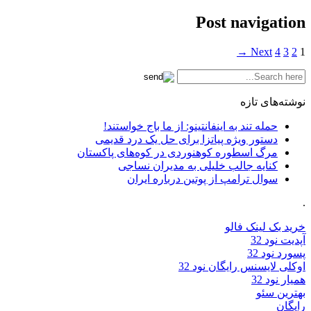
Post navigation
Next →
4
3
2
1
نوشته‌های تازه
حمله تند به اینفانتینو: از ما باج خواستند!
دستور ویژه پیاتزا برای حل یک درد قدیمی
مرگ اسطوره کوهنوردی در کوه‌های پاکستان
کنایه جالب خلیلی به مدیران نساجی
سوال ترامپ از پوتین درباره ایران
.
خرید بک لینک فالو
آپدیت نود 32
پسورد نود 32
اوکلی لایسنس رایگان نود 32
همیار نود 32
بهترین سئو
رایگان