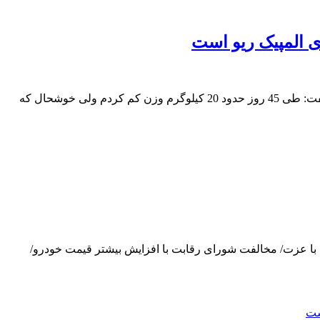
در 45 روز 20 کیلو وزن کم کردم/درست نیست که می‌گویند سنم بالاست/ سوریان: هدفم طلای المپیک ریو استفرنگی‌کار وزن 59 کیلوگرم گفت: طی 45 روز حدود 20 کیلوگرم وزن کم کردم ولی خوشحال که
اسی و حزبی/ حج با عزت/ مخالفت شورای رقابت با افزایش بیشتر قیمت خودرو/
شت