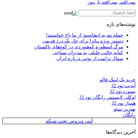
نمی‌افتد
,
نمی‌افتد با
,
نیوز
نوشته‌های تازه
حمله تند به اینفانتینو: از ما باج خواستند!
دستور ویژه پیاتزا برای حل یک درد قدیمی
مرگ اسطوره کوهنوردی در کوه‌های پاکستان
کنایه جالب خلیلی به مدیران نساجی
سوال ترامپ از پوتین درباره ایران
.
خرید بک لینک فالو
آپدیت نود 32
پسورد نود 32
اوکلی لایسنس رایگان نود 32
همیار نود 32
بهترین سئو
رایگان
آنتی ویروس تحت شبکه
آخرین دیدگاه‌ها