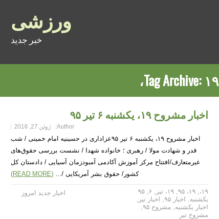
ورزشی
خبر جدید
Tag Archive:
۱۹،
اخبار مشروح ۱۹، یکشنبه ۶ تیر ۹۵
Author:
ژوئن 27, 2016
اخبار مشروح ۱۹، یکشنبه ۶ تیر ۹۵عزاداری در حسینیه امام خمینی / شب
قدر و شهادت مولا / رهبری ؛ خانواده شهدا / نشست بررسی حقوق‌های
غیرمتعارف/افتتاح مرکز آموزش آکادمی آمبودزمان آسیایی / دادستان کل
کشور/ حقوق بشر آمریکایی /…
(READ MORE)
۱۹،
,
۱۹، ۹۵
,
۱۹، تیر
,
۶
,
۹۵
اخبار جدید امروز
یکشنبه
,
اخبار ۹۵
,
اخبار تیر
,
اخبار یکشنبه
,
مشروح ۹۵
,
مشروح تیر