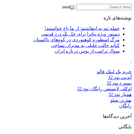
نوشته‌های تازه
حمله تند به اینفانتینو: از ما باج خواستند!
دستور ویژه پیاتزا برای حل یک درد قدیمی
مرگ اسطوره کوهنوردی در کوه‌های پاکستان
کنایه جالب خلیلی به مدیران نساجی
سوال ترامپ از پوتین درباره ایران
.
خرید بک لینک فالو
آپدیت نود 32
پسورد نود 32
اوکلی لایسنس رایگان نود 32
همیار نود 32
بهترین سئو
رایگان
آخرین دیدگاه‌ها
بایگانی