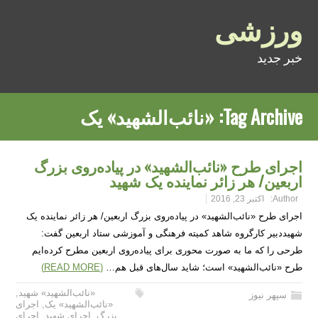
ورزشی
خبر جدید
Tag Archive:
«نائب‌الشهید» یک
اجرای طرح «نائب‌الشهید» در پیاده‌روی بزرگ
اربعین/ هر زائر نماینده یک شهید
Author:
اکتبر 23, 2016
اجرای طرح «نائب‌الشهید» در پیاده‌روی بزرگ اربعین/ هر زائر نماینده یک
شهیددبیر کارگروه شاهد کمیته فرهنگی و آموزشی ستاد اربعین گفت:
طرحی را که ما به صورت محوری برای پیاده‌روی اربعین مطرح کرده‌ایم
طرح «نائب‌الشهید» است؛ شاید سال‌های قبل هم…
(READ MORE)
«نائب‌الشهید» شهید
,
سپهر نیوز
«نائب‌الشهید» یک
,
اجرای
بزرگ
,
اجرای شهید
,
اجرای