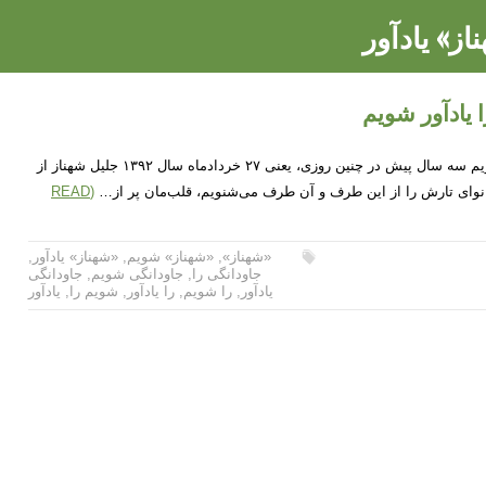
از» یادآور
 یادآور شویم
جاودانگی «شهناز» را یادآور شویم سه سال پیش در چنین روزی، یعنی ۲۷ خردادماه سال ۱۳۹۲ جلیل شهناز از
 نوای تارش را از این طرف و آن طرف می‌شنویم، قلب‌مان پر از…
(READ
«شهناز»
,
«شهناز» شویم
,
«شهناز» یادآور
,
جاودانگی را
,
جاودانگی شویم
,
جاودانگی
یادآور
,
را شویم
,
را یادآور
,
شویم را
,
یادآور