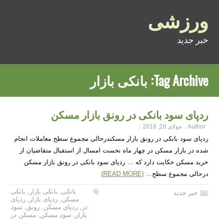
ورزشی
خبر جدید
Tag Archive:
بانکی بازار
ردپای سود بانکی در رونق بازار مسکن
Author:
جولای 28, 2016
ردپای سود بانکی در رونق بازار مسکندرحالی مجموع سطح معاملات انجام
شده در بازار مسکن در چهار ماه نخست امسال از استقبال متقاضیان از
خرید مسکن حکایت دارد که … ردپای سود بانکی در رونق بازار مسکن
درحالی مجموع سطح…
(READ MORE)
بانکی
,
بانکی بازار
,
بانکی
خبر جدید
مسکن
,
ردپای بازار
,
ردپای
در
,
ردپای مسکن
,
رونق
,
سود
بازار
,
سود مسکن
,
مسکن در