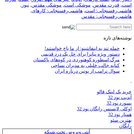
است
,
قدرت مقدس
,
موشکی است
,
موشکی مقدس
,
نیوز
,
هاشمی‌رفسنجانی: است
,
هاشمی‌رفسنجانی: کارهای
,
هاشمی‌رفسنجانی: مقدس
نوشته‌های تازه
حمله تند به اینفانتینو: از ما باج خواستند!
دستور ویژه پیاتزا برای حل یک درد قدیمی
مرگ اسطوره کوهنوردی در کوه‌های پاکستان
کنایه جالب خلیلی به مدیران نساجی
سوال ترامپ از پوتین درباره ایران
.
خرید بک لینک فالو
آپدیت نود 32
پسورد نود 32
اوکلی لایسنس رایگان نود 32
همیار نود 32
بهترین سئو
رایگان
آنتی ویروس تحت شبکه