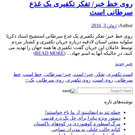
روی خط خبر/ تفکر تکفیری یک غذع
سرطانی است
Author:
ژوئن 3, 2016
روی خط خبر/ تفکر تکفیری یک غذع سرطانی استشیخ استاد ذکریا
سلوایه مفتی استان لاذقیه درباره جریان تکفیری و کشتار مردم
توسط عاملان این جریان گفت: تکفیری ها همه جهان را تهدید می
کنند، در حالیکه آنها به اسم جهاد…
(READ MORE)
خبر جدید
است تکفیری
,
تفکر
,
خبر/ است
,
خبر/ سرطانی
,
خط است
,
خط
سرطانی
,
روی است
,
روی تکفیری
,
روی سرطانی
,
یک ::
نوشته‌های تازه
حمله تند به اینفانتینو: از ما باج خواستند!
دستور ویژه پیاتزا برای حل یک درد قدیمی
مرگ اسطوره کوهنوردی در کوه‌های پاکستان
کنایه جالب خلیلی به مدیران نساجی