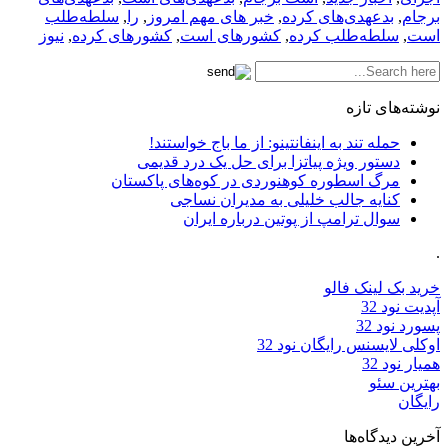
برجام
,
بدعهدی‌های کرده
,
خبر های مهم امروز
,
را
,
سلطه‌طلب
است
,
سلطه‌طلب کرده
,
کشورهای است
,
کشورهای کرده
,
نیوز
نوشته‌های تازه
حمله تند به اینفانتینو: از ما باج خواستند!
دستور ویژه پیاتزا برای حل یک درد قدیمی
مرگ اسطوره کوهنوردی در کوه‌های پاکستان
کنایه جالب خلیلی به مدیران نساجی
سوال ترامپ از پوتین درباره ایران
.
خرید بک لینک فالو
آپدیت نود 32
پسورد نود 32
اوکلی لایسنس رایگان نود 32
همیار نود 32
بهترین سئو
رایگان
آخرین دیدگاه‌ها