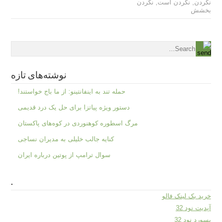
نکردن
,
نکردن است
,
نکردن
بخشش
نوشته‌های تازه
حمله تند به اینفانتینو: از ما باج خواستند!
دستور ویژه پیاتزا برای حل یک درد قدیمی
مرگ اسطوره کوهنوردی در کوه‌های پاکستان
کنایه جالب خلیلی به مدیران نساجی
سوال ترامپ از پوتین درباره ایران
.
خرید بک لینک فالو
آپدیت نود 32
پسورد نود 32