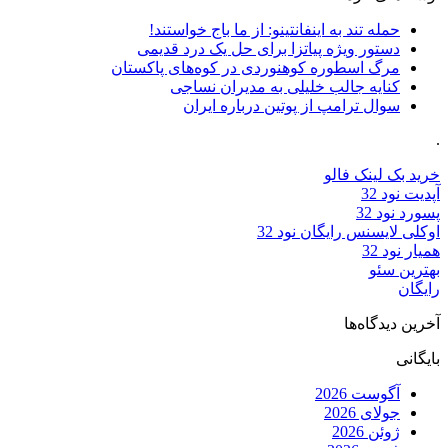
حمله تند به اینفانتینو: از ما باج خواستند!
دستور ویژه پیاتزا برای حل یک درد قدیمی
مرگ اسطوره کوهنوردی در کوه‌های پاکستان
کنایه جالب خلیلی به مدیران نساجی
سوال ترامپ از پوتین درباره ایران
.
خرید بک لینک فالو
آپدیت نود 32
پسورد نود 32
اوکلی لایسنس رایگان نود 32
همیار نود 32
بهترین سئو
رایگان
آخرین دیدگاه‌ها
بایگانی
آگوست 2026
جولای 2026
ژوئن 2026