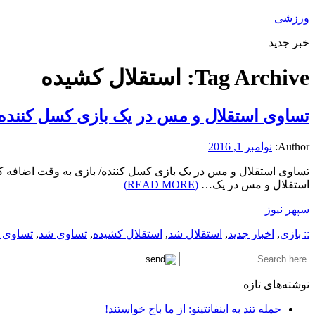
ورزشی
خبر جدید
Tag Archive:
استقلال کشیده
تساوی استقلال و مس در یک بازی کسل کننده/
Author:
نوامبر 1, 2016
استقلال و مس در یک…
(READ MORE)
سپهر نیوز
:: بازی
,
اخبار جدید
,
استقلال شد
,
استقلال کشیده
,
تساوی شد
,
تساوی 
نوشته‌های تازه
حمله تند به اینفانتینو: از ما باج خواستند!