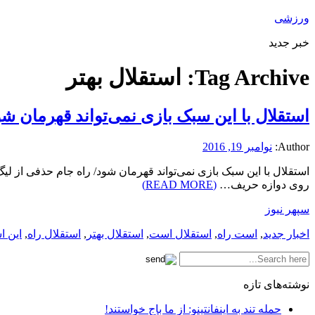
ورزشی
خبر جدید
Tag Archive:
استقلال بهتر
استقلال با این سبک بازی نمی‌تواند قهرمان 
Author:
نوامبر 19, 2016
استقلال با این سبک بازی نمی‌تواند قهرمان شود/ راه جام حذفی از ل
روی دوازه حریف…
(READ MORE)
سپهر نیوز
اخبار جدید
,
است راه
,
استقلال است
,
استقلال بهتر
,
استقلال راه
,
این 
نوشته‌های تازه
حمله تند به اینفانتینو: از ما باج خواستند!