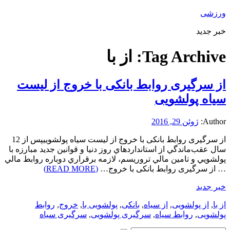
ورزشی
خبر جدید
Tag Archive:
از با
از سرگيری روابط بانكی با خروج از ليست
سياه پولشويی
Author:
ژوئن 29, 2016
از سرگيری روابط بانكی با خروج از ليست سياه پولشويیپس از 12
سال عقب‌ماندگي از استانداردهاي روز دنيا و قوانين جديد مبارزه با
پولشويي و تامين مالي تروريسم، لازمه برقراري دوباره روابط مالي
… از سرگيری روابط بانكی با خروج…
(READ MORE)
خبر جدید
از با
,
از پولشويی
,
از سياه
,
بانكی
,
پولشويی با
,
خروج
,
روابط
پولشويی
,
روابط سياه
,
سرگيری پولشويی
,
سرگيری سياه