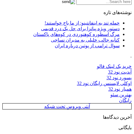
نوشته‌های تازه
حمله تند به اینفانتینو: از ما باج خواستند!
دستور ویژه پیاتزا برای حل یک درد قدیمی
مرگ اسطوره کوهنوردی در کوه‌های پاکستان
کنایه جالب خلیلی به مدیران نساجی
سوال ترامپ از پوتین درباره ایران
.
خرید بک لینک فالو
آپدیت نود 32
پسورد نود 32
اوکلی لایسنس رایگان نود 32
همیار نود 32
بهترین سئو
رایگان
آنتی ویروس تحت شبکه
آخرین دیدگاه‌ها
بایگانی