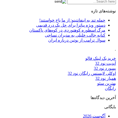
نوشته‌های تازه
حمله تند به اینفانتینو: از ما باج خواستند!
دستور ویژه پیاتزا برای حل یک درد قدیمی
مرگ اسطوره کوهنوردی در کوه‌های پاکستان
کنایه جالب خلیلی به مدیران نساجی
سوال ترامپ از پوتین درباره ایران
.
خرید بک لینک فالو
آپدیت نود 32
پسورد نود 32
اوکلی لایسنس رایگان نود 32
همیار نود 32
بهترین سئو
رایگان
آخرین دیدگاه‌ها
بایگانی
آگوست 2026