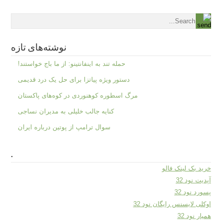
نوشته‌های تازه
حمله تند به اینفانتینو: از ما باج خواستند!
دستور ویژه پیاتزا برای حل یک درد قدیمی
مرگ اسطوره کوهنوردی در کوه‌های پاکستان
کنایه جالب خلیلی به مدیران نساجی
سوال ترامپ از پوتین درباره ایران
.
خرید بک لینک فالو
آپدیت نود 32
پسورد نود 32
اوکلی لایسنس رایگان نود 32
همیار نود 32