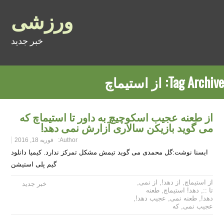
ورزشی
خبر جدید
Tag Archive:
از استیماچ
از طعنه عجیب اسکوچیچ به داور تا استیماچ که
می گوید بازیکن سالاری آزارش نمی دهد!
Author:
فوریه 18, 2016
ایسنا نوشت:گل محمدی می گوید تیمش مشکل تمرکز ندارد. کیمیا دانلود
گیم پلی استیشن
از استیماچ
,
از دهد!
,
از نمی
,
خبر جدید
تا ::
,
دهد! استیماچ
,
طعنه
دهد!
,
طعنه نمی
,
عجیب دهد!
,
عجیب نمی
,
که