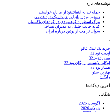
نوشته‌های تازه
حمله تند به اینفانتینو: از ما باج خواستند!
دستور ویژه پیاتزا برای حل یک درد قدیمی
مرگ اسطوره کوهنوردی در کوه‌های پاکستان
کنایه جالب خلیلی به مدیران نساجی
سوال ترامپ از پوتین درباره ایران
.
خرید بک لینک فالو
آپدیت نود 32
پسورد نود 32
اوکلی لایسنس رایگان نود 32
همیار نود 32
بهترین سئو
رایگان
آخرین دیدگاه‌ها
بایگانی
آگوست 2026
جولای 2026