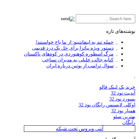
نوشته‌های تازه
حمله تند به اینفانتینو: از ما باج خواستند!
دستور ویژه پیاتزا برای حل یک درد قدیمی
مرگ اسطوره کوهنوردی در کوه‌های پاکستان
کنایه جالب خلیلی به مدیران نساجی
سوال ترامپ از پوتین درباره ایران
.
خرید بک لینک فالو
آپدیت نود 32
پسورد نود 32
اوکلی لایسنس رایگان نود 32
همیار نود 32
بهترین سئو
رایگان
آنتی ویروس تحت شبکه