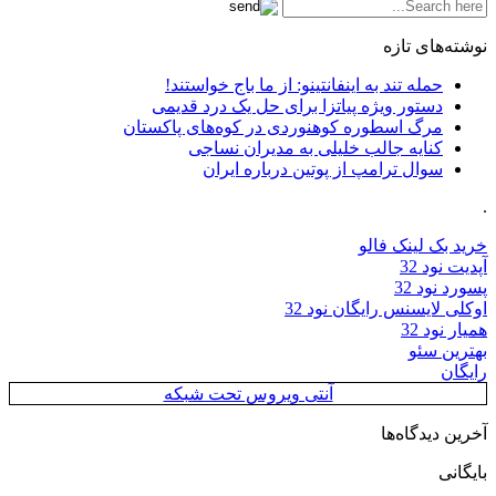
نوشته‌های تازه
حمله تند به اینفانتینو: از ما باج خواستند!
دستور ویژه پیاتزا برای حل یک درد قدیمی
مرگ اسطوره کوهنوردی در کوه‌های پاکستان
کنایه جالب خلیلی به مدیران نساجی
سوال ترامپ از پوتین درباره ایران
.
خرید بک لینک فالو
آپدیت نود 32
پسورد نود 32
اوکلی لایسنس رایگان نود 32
همیار نود 32
بهترین سئو
رایگان
آنتی ویروس تحت شبکه
آخرین دیدگاه‌ها
بایگانی