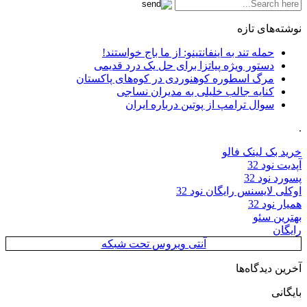
نوشته‌های تازه
حمله تند به اینفانتینو: از ما باج خواستند!
دستور ویژه پیاتزا برای حل یک درد قدیمی
مرگ اسطوره کوهنوردی در کوه‌های پاکستان
کنایه جالب خلیلی به مدیران نساجی
سوال ترامپ از پوتین درباره ایران
.
خرید بک لینک فالو
آپدیت نود 32
پسورد نود 32
اوکلی لایسنس رایگان نود 32
همیار نود 32
بهترین سئو
رایگان
آنتی ویروس تحت شبکه
آخرین دیدگاه‌ها
بایگانی