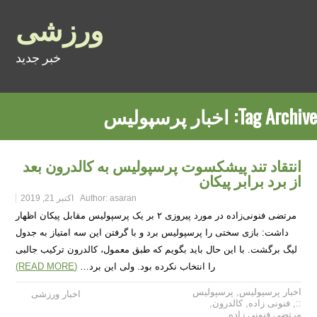
ورزشی
خبر جدید
Tag Archive:
اخبار پرسپولیس
انتقاد تند پیشکسوت پرسپولیس به کالدرون بعد
از برد برابر پیکان
asaran
Author:
اکتبر 21, 2019
مرتضی فنونی‌زاده در مورد پیروزی ۲ بر یک پرسپولیس مقابل پیکان اظهار
داشت: بازی سختی را پرسپولیس برد و با گرفتن این سه امتیاز به جدول
لیگ برگشت. با این حال باید بگویم که طبق معمول، کالدرون ترکیب جالبی
را انتخاب نکرده بود. ولی این برد…
(READ MORE)
اخبار پرسپولیس
,
پرسپولیس
اخبار ورزشی
::
,
فنونی زاده
,
کالدرون
,
مرتضی فنونی زاده