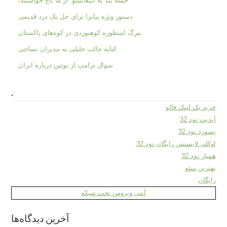
حمله تند به اینفانتینو: از ما باج خواستند!
دستور ویژه پیاتزا برای حل یک درد قدیمی
مرگ اسطوره کوهنوردی در کوه‌های پاکستان
کنایه جالب خلیلی به مدیران نساجی
سوال ترامپ از پوتین درباره ایران
.
خرید بک لینک فالو
آپدیت نود 32
پسورد نود 32
اوکلی لایسنس رایگان نود 32
همیار نود 32
بهترین سئو
رایگان
آنتی ویروس تحت شبکه
آخرین دیدگاه‌ها