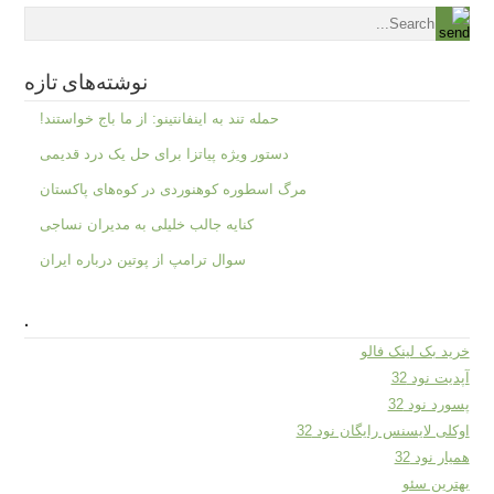
نوشته‌های تازه
حمله تند به اینفانتینو: از ما باج خواستند!
دستور ویژه پیاتزا برای حل یک درد قدیمی
مرگ اسطوره کوهنوردی در کوه‌های پاکستان
کنایه جالب خلیلی به مدیران نساجی
سوال ترامپ از پوتین درباره ایران
.
خرید بک لینک فالو
آپدیت نود 32
پسورد نود 32
اوکلی لایسنس رایگان نود 32
همیار نود 32
بهترین سئو