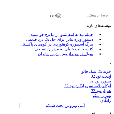
نوشته‌های تازه
حمله تند به اینفانتینو: از ما باج خواستند!
دستور ویژه پیاتزا برای حل یک درد قدیمی
مرگ اسطوره کوهنوردی در کوه‌های پاکستان
کنایه جالب خلیلی به مدیران نساجی
سوال ترامپ از پوتین درباره ایران
.
خرید بک لینک فالو
آپدیت نود 32
پسورد نود 32
اوکلی لایسنس رایگان نود 32
همیار نود 32
بهترین سئو
رایگان
آنتی ویروس تحت شبکه