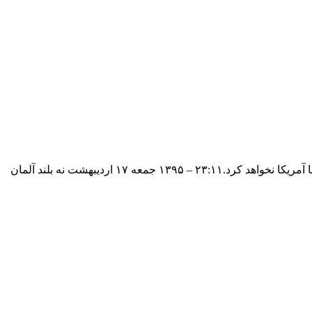
نه بلند آلمان به آمریکا/ آمریکا باید امتیاز بدهد نه ماوزیر کشاورزی آلمان گفت: اتحادیه اروپا استانداردهای ایمنی غذایی را فدای توافق تجاری با آمریکا نخواهد کرد.۲۳:۱۱ – ۱۳۹۵ جمعه ۱۷ اردیبهشت نه بلند آلمان