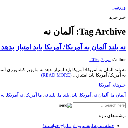
ورزشی
خبر جدید
Tag Archive:
آلمان نه
نه بلند آلمان به آمریکا/ آمریکا باید امتیاز بدهد 
Author:
می 7, 2016
به آمریکا/ آمریکا باید امتیاز…
(READ MORE)
خبرهای آمریکا
آلمان ما
,
آلمان نه
,
آمریکا
,
باید
,
بلند ما
,
بلند نه
,
ما آمریکا
,
نه آمریکا
,
نه 
نوشته‌های تازه
حمله تند به اینفانتینو: از ما باج خواستند!