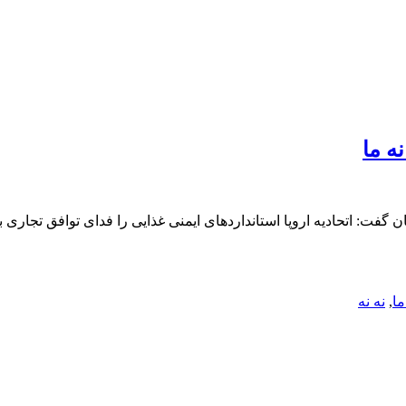
نه ما
ما
,
نه نه