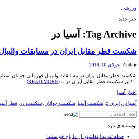
ورزشی
خبر جدید
Tag Archive:
آسیا در
شکست قطر مقابل ایران در مسابقات والیبال 
Author:
جولای 10, 2016
۲۰ تیر شکست قطر مقابل ایران در…
(READ MORE)
اخبار آسیا
آسیا در
,
ایران ::
,
شکست آسیا
,
شکست جوانان
,
شکست در
,
قطر آسیا
نوشته‌های تازه
حمله تند به اینفانتینو: از ما باج خواستند!