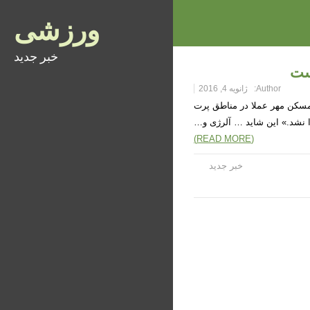
ورزشی
خبر جدید
است
Author:
ژانویه 4, 2016
زمین‌گیر کرده است حدود 150‌هزار واحد از مسکن مهر عملا در مناطق پرت
ا نشد.» این شاید … آلرژی و…
(READ MORE)
خبر جدید