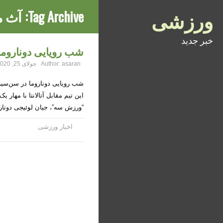
ورزشی
Tag Archive:
آث م
خبر جدید
شب رویایی دوناروما د
asaran
Author:
جولای 25, 2020
شب رویایی دوناروما در سن‌سیرو
این تیم مقابل آتالانتا با مهار ی
“ورزش سه”، جیان لوئیجی دونا
اخبار ورزشی