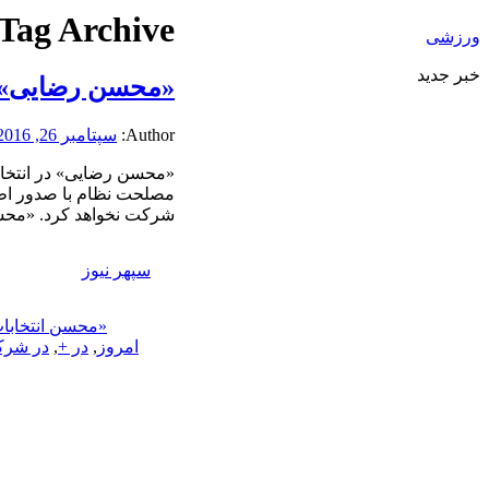
Tag Archive:
ورزشی
خبر جدید
«محسن رضایی» د
Author:
سپتامبر 26, 2016
«محسن رضایی» در انتخا
مصلحت نظام با صدور اطلا
شرکت نخواهد کرد. «محسن
سپهر نیوز
«محسن انتخابا
امروز
,
در +
,
در شر