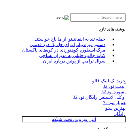
نوشته‌های تازه
حمله تند به اینفانتینو: از ما باج خواستند!
دستور ویژه پیاتزا برای حل یک درد قدیمی
مرگ اسطوره کوهنوردی در کوه‌های پاکستان
کنایه جالب خلیلی به مدیران نساجی
سوال ترامپ از پوتین درباره ایران
.
خرید بک لینک فالو
آپدیت نود 32
پسورد نود 32
اوکلی لایسنس رایگان نود 32
همیار نود 32
بهترین سئو
رایگان
آنتی ویروس تحت شبکه