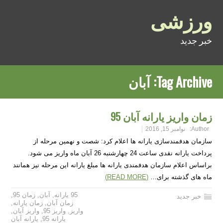
ورزشی
خبر جدید
Tag Archive:
آبان
زمان واریز یارانه آبان 95
Author:
نوامبر 15, 2016
سازمان هدفمندسازی یارانه ها اعلام کرد: شصت و نهمین مرحله از
پرداخت یارانه نقدی ساعت 24 چهارشنبه 26 آبان ماه واریز می شود.
براساس اعلام سازمان هدفمندی یارانه ها مبلغ یارانه این مرحله نیز همانند
ماه های گذشته برای…
(READ MORE)
95 یارانه
,
آبان
,
زمان 95
,
خبر جدید
زمان آبان
,
زمان یارانه
,
واریز
,
واریز 95
,
واریز آبان
,
یارانه 95
,
یارانه آبان