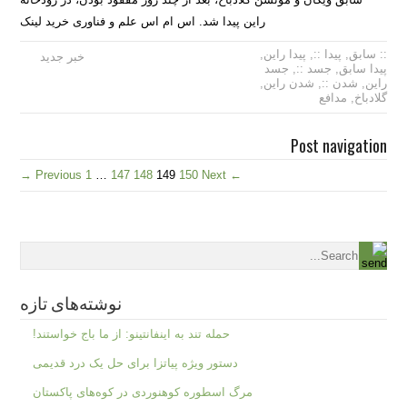
راین ‏پیدا شد.‏ اس ام اس علم و فناوری خرید لینک
:: سابق
,
پیدا ::
,
پیدا راین
,
خبر جدید
پیدا سابق
,
جسد ::
,
جسد
راین
,
شدن ::
,
شدن راین
,
گلادباخ
,
مدافع
Post navigation
1
…
147
148
149
150
Next →
← Previous
نوشته‌های تازه
حمله تند به اینفانتینو: از ما باج خواستند!
دستور ویژه پیاتزا برای حل یک درد قدیمی
مرگ اسطوره کوهنوردی در کوه‌های پاکستان