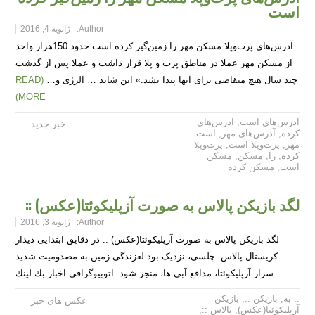
است
Author:
ژانویه 4, 2016
آدرس‌های پرت‌وپلا مسکن مهر را زمین‌گیر کرده است حدود 150‌هزار واحد
از مسکن مهر عملا در مناطق پرت و پلا قرار داشت و عملا پس از گذشت
چند سال هیچ متقاضی برای آنها پیدا نشد.» این شاید … آلرژی و…
(READ
MORE)
آدرس‌های است
,
آدرس‌های
خبر جدید
کرده
,
آدرس‌های مهر
,
است
مهر
,
پرت‌وپلا است
,
پرت‌وپلا
کرده
,
را
,
مسکن
,
مسکن
است
,
مسکن کرده
لگد بازیکن پالاس به صورت آزپلیکوئتا(عکس) ::
Author:
ژانویه 3, 2016
لگد بازیکن پالاس به صورت آزپلیکوئتا(عکس) :: در دقایق ابتدایی دیدار
کریستال پالاس- چلسی، نزدیک بود لغزندگی زمین به مصدومیت شدید
سزار آزپلیکوئتا، مدافع آبی ها، منجر شود. اتوبیوگرافی اخبار بك لينك
:: به
,
بازیکن ::
,
بازیکن
عکس های خبر
آزپلیکوئتا(عکس)
,
پالاس ::
,