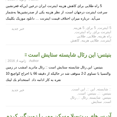
5 راه طلایی برای کاهش هزینه اینترنت ایران درعین این‌که قعرنشین
سرعت اینترنت درجهان است، از نظر هزینه یکی از صدرنشین‌ها به‌شمار
می‌آید. درباره میزان اختلاف قیمت اینترنت … دانلود موزیک بکلینک
5 اینترنت
,
5 برای
,
5 هزینه
,
خبر جدید
اینترنت برای
,
راه اینترنت
,
راه هزینه
,
طلایی
,
طلایی
اینترنت
,
طلایی هزینه
,
کاهش
بنیتس: این رئال شایسته ستایش است ::
Author:
ژانویه 4, 2016
بنیتس: این رئال شایسته ستایش است :: رئال مادرید امشب در زمین
والنسیا با تساوی 2-2 متوقف شد در حالیکه از دقیقه 66 با اخراج کواچیچ 10
نفره به کار ادامه داد. استخدام بك لينك
:: شایسته
,
این ::
,
این است
,
خبر جدید
بنیتس: ::
,
بنیتس: است
,
بنیتس: شایسته
,
رئال ::
,
رئال
است
,
ستایش
آدرس‌های پرت‌وپلا مسکن مهر را زمین‌گیر کرده