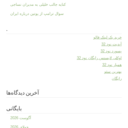
کنایه جالب خلیلی به مدیران نساجی
سوال ترامپ از پوتین درباره ایران
.
خرید بک لینک فالو
آپدیت نود 32
پسورد نود 32
اوکلی لایسنس رایگان نود 32
همیار نود 32
بهترین سئو
رایگان
آخرین دیدگاه‌ها
بایگانی
آگوست 2026
جولای 2026