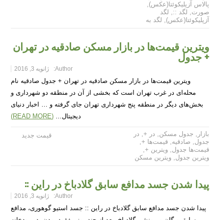
پالاس آزپلیکوئتا(عکس)
,
صورت
,
لگد ::
,
لگد
آزپلیکوئتا(عکس)
,
لگد به
ویترین قیمت‌ها در بازار مسکن صادقیه در تهران
+ جدول
Author:
ژانویه 3, 2016
ویترین قیمت‌ها در بازار مسکن صادقیه در تهران + جدول صادقیه نام
محله‌ای در غرب تهران است که بخشی از آن در منطقه دو شهرداری و
بخش‌های دیگر در منطقه پنج شهرداری تهران جای گرفته و … اخبار دنیای
دیجیتال…
(READ MORE)
بازار
,
جدول مسکن
,
در +
,
در
قیمت جدید
جدول
,
صادقیه
,
قیمت‌ها +
,
قیمت‌ها جدول
,
ویترین +
,
ویترین جدول
,
ویترین مسکن
پیدا شدن جسد مدافع سابق گلادباخ در راین ::
Author:
ژانویه 3, 2016
پیدا شدن جسد مدافع سابق گلادباخ در راین :: جسد استیو گوهوری، مدافع
سابق ویگان و مونشن گلادباخ، بعد از چند روز مفقود بودن، در رودخانه