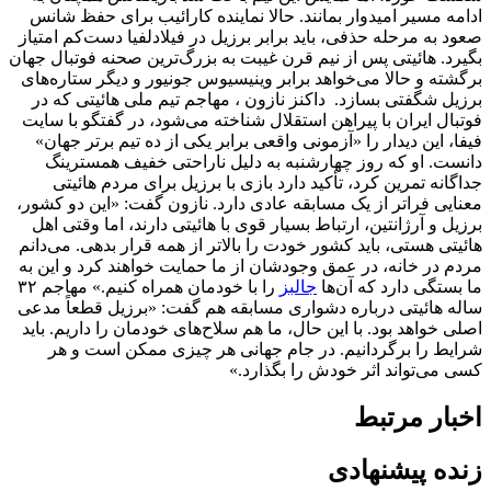
ادامه مسیر امیدوار بمانند. حالا نماینده کارائیب برای حفظ شانس
صعود به مرحله حذفی، باید برابر برزیل در فیلادلفیا دست‌کم امتیاز
بگیرد. هائیتی پس از نیم قرن غیبت به بزرگ‌ترین صحنه فوتبال جهان
برگشته و حالا می‌خواهد برابر وینیسیوس جونیور و دیگر ستاره‌های
برزیل شگفتی بسازد. داکنز نازون ، مهاجم تیم ملی هائیتی که در
فوتبال ایران با پیراهن استقلال شناخته می‌شود، در گفتگو با سایت
فیفا، این دیدار را «آزمونی واقعی برابر یکی از ده تیم برتر جهان»
دانست. او که روز چهارشنبه به دلیل ناراحتی خفیف همسترینگ
جداگانه تمرین کرد، تأکید دارد بازی با برزیل برای مردم هائیتی
معنایی فراتر از یک مسابقه عادی دارد. نازون گفت: «این دو کشور،
برزیل و آرژانتین، ارتباط بسیار قوی با هائیتی دارند، اما وقتی اهل
هائیتی هستی، باید کشور خودت را بالاتر از همه قرار بدهی. می‌دانم
مردم در خانه، در عمق وجودشان از ما حمایت خواهند کرد و این به
ما بستگی دارد که آن‌ها
جالبز
را با خودمان همراه کنیم.» مهاجم ۳۲
ساله هائیتی درباره دشواری مسابقه هم گفت: «برزیل قطعاً مدعی
اصلی خواهد بود. با این حال، ما هم سلاح‌های خودمان را داریم. باید
شرایط را برگردانیم. در جام جهانی هر چیزی ممکن است و هر
کسی می‌تواند اثر خودش را بگذارد.»
اخبار مرتبط
زنده پیشنهادی