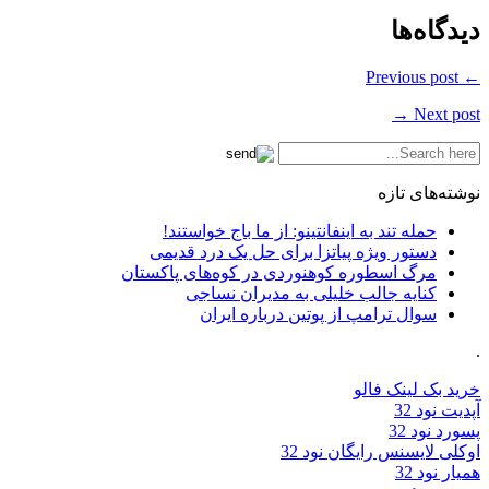
دیدگاه‌ها
← Previous post
Next post →
نوشته‌های تازه
حمله تند به اینفانتینو: از ما باج خواستند!
دستور ویژه پیاتزا برای حل یک درد قدیمی
مرگ اسطوره کوهنوردی در کوه‌های پاکستان
کنایه جالب خلیلی به مدیران نساجی
سوال ترامپ از پوتین درباره ایران
.
خرید بک لینک فالو
آپدیت نود 32
پسورد نود 32
اوکلی لایسنس رایگان نود 32
همیار نود 32