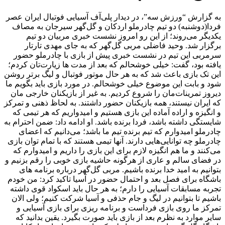
به گزارش “ورزش سه”، در دیدار پلی‌آف آسیایی فوتبال ایران عصر
فردا(دوشنبه) دو تیم چادرملو اردکان و گل‌گهر سیرجان به مصاف
یکدیگر می‌روند؛ از این رو امروز نشست خبری مربیان دو تیم
برگزار شد. وحید فاضلی مربی گل‌گهر که به جای مهدی تارتار
سرمربی این تیم در نشست خبری پیش از بازی با چادرملو حضور
یافته بود، گفت: خیلی خوشحالم که بعد از مدت ها زیارت‌تان کردم؛
این تک بازی باعث شد که به هر حال موتور فوتبال و لیگ برتر روشن
شود و بابت این موضوع خیلی خوشحالم. در مورد بازی باید بگویم ما
دیروز تمرینات‌مان را شروع کردیم. به غیر از بازیکنان خارجی مان
که ایران نیستند، همه بازیکنان حضور داشتند. به لحاظ ذهنی و تمرکز
و انگیزه و اراده آماده این بازی هستیم و امیدواریم که هر تیمی که
شایستگی داشته باشد، فردا برنده باشد. او ادامه داد: ضمن احترام به
چادرملو امیدوارم که تیم برنده تیم ما باشد؛ می‌دانیم که اعضای
چادرملو چه توانایی‌هایی دارند. آنها تیمی هستند که با تمام توان بازی
می‌کنند و ما هم انگیزه لازم برای این بازی را داریم و امیدوارم که
در فضای سالم و عاری از هرگونه حاشیه بازی خوبی را رقم بزنیم و
بتوانیم به امید خدا برنده باشیم. مربی گل‌گهر درباره برنامه های
باشگاه برای فصل بعد و احتمال حضور در آسیا تاکید کرد: من خودم
تجربه مسابقات آسیایی را دارم؛ به هر حال باید اسکواد قوی داشته
باشیم تا بتوانیم در لیگ و جام حذفی و آسیا شرکت کنیم؛ ولی الان
تمرکز ما روی بازی فرداست و برنامه ریزی برای بازی آسیایی و
سایر موارد به نظرم بعد از بازی باید صورت بگیرد. یقین بدانید که