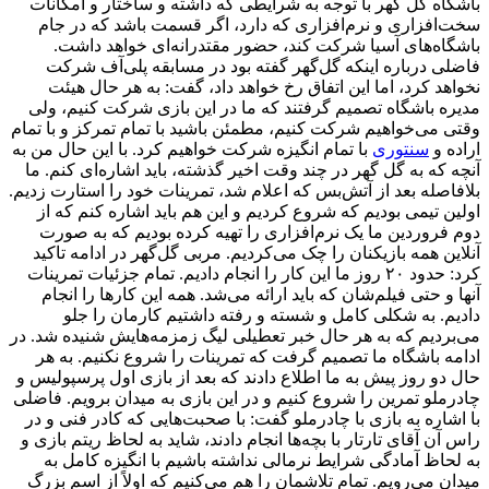
باشگاه گل گهر با توجه به شرایطی که داشته و ساختار و امکانات
سخت‌افزاری و نرم‌افزاری که دارد، اگر قسمت باشد که در جام
باشگاه‌های آسیا شرکت کند، حضور مقتدرانه‌ای خواهد داشت.
فاضلی درباره اینکه گل‌گهر گفته بود در مسابقه پلی‌آف شرکت
نخواهد کرد، اما این اتفاق رخ خواهد داد، گفت: به هر حال هیئت
مدیره باشگاه تصمیم گرفتند که ما در این بازی شرکت کنیم، ولی
وقتی می‌خواهیم شرکت کنیم، مطمئن باشید با تمام تمرکز و با تمام
اراده و
سنتوری
با تمام انگیزه شرکت خواهیم کرد. با این حال من به
آنچه که به گل گهر در چند وقت اخیر گذشته، باید اشاره‌ای کنم. ما
بلافاصله بعد از آتش‌بس که اعلام شد، تمرینات خود را استارت زدیم.
اولین تیمی بودیم که شروع کردیم و این هم باید اشاره کنم که از
دوم فروردین ما یک نرم‌افزاری را تهیه کرده بودیم که به صورت
آنلاین همه بازیکنان را چک می‌کردیم. مربی گل‌گهر در ادامه تاکید
کرد: حدود ۲۰ روز ما این کار را انجام دادیم. تمام جزئیات تمرینات
آنها و حتی فیلم‌شان که باید ارائه می‌شد. همه این کارها را انجام
دادیم. به شکلی کامل و شسته و رفته داشتیم کارمان را جلو
می‌بردیم که به هر حال خبر تعطیلی لیگ زمزمه‌هایش شنیده شد. در
ادامه باشگاه ما تصمیم گرفت که تمرینات را شروع نکنیم. به هر
حال دو روز پیش به ما اطلاع دادند که بعد از بازی اول پرسپولیس و
چادرملو تمرین را شروع کنیم و در این بازی به میدان برویم. فاضلی
با اشاره به بازی با چادرملو گفت: با صحبت‌هایی که کادر فنی و در
راس آن آقای تارتار با بچه‌ها انجام دادند، شاید به لحاظ ریتم بازی و
به لحاظ آمادگی شرایط نرمالی نداشته باشیم با انگیزه کامل به
میدان می‌رویم. تمام تلاشمان را هم می‌کنیم که اولاً از اسم بزرگ